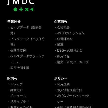
事業紹介
企業情報
・ビッグデータ（医療分
・会社概要
野）
・JMDCのミッション
・ビッグデータ（生損保分
・経営陣紹介
野）
・沿革
・保険者支援
・ESGへの取り組み
・ヘルスデータプラットフ
・採用情報
ォーム
・論文・研究アーカイブ
・医療機関支援
IR情報
ポリシー
・IRトップ
・利用規約
・経営方針
・個人情報保護方針
・IRニュース
・JMDCプライバシーポリ
・IRライブラリ
シー
・財務ハイライト
・外国にある個人情報保護