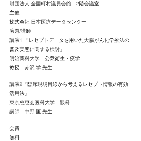
財団法人 全国町村議員会館 2階会議室
主催
株式会社 日本医療データセンター
演題/講師
講演1 『レセプトデータを用いた大腸がん化学療法の
普及実態に関する検討』
明治薬科大学 公衆衛生・疫学
教授 赤沢 学 先生
講演2『臨床現場目線から考えるレセプト情報の有効
活用法』
東京慈恵会医科大学 眼科
講師 中野 匡 先生
会費
無料