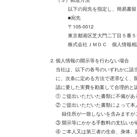
以下の宛先を指定し、簡易書留
■宛先
〒105-0012
東京都港区芝大門二丁目５番５
株式会社ＪＭＤＣ 個人情報相
個人情報の開示等を行わない場合
当社は、以下の各号のいずれかに該
に、次条に定める方法で遅滞なく、
認に要した実費を勘案して合理的と
① ご提出いただいた書類に不備が
② ご提出いただいた書類によって
録住所が一致しないを含みますが
③ 開示等にかかる手数料の支払いが
④ ご本人又は第三者の生命、身体