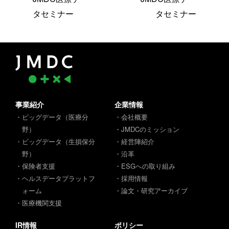
タセミナー
タセミナー
事業紹介
企業情報
・ビッグデータ（医療分
・会社概要
野）
・JMDCのミッション
・ビッグデータ（生損保分
・経営陣紹介
野）
・沿革
・保険者支援
・ESGへの取り組み
・ヘルスデータプラットフ
・採用情報
ォーム
・論文・研究アーカイブ
・医療機関支援
IR情報
ポリシー