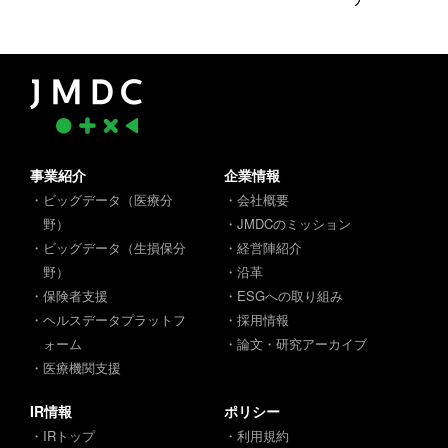
事業紹介
企業情報
・ビッグデータ（医療分
・会社概要
野）
・JMDCのミッション
・ビッグデータ（生損保分
・経営陣紹介
野）
・沿革
・保険者支援
・ESGへの取り組み
・ヘルスデータプラットフ
・採用情報
ォーム
・論文・研究アーカイブ
・医療機関支援
IR情報
ポリシー
・IRトップ
・利用規約