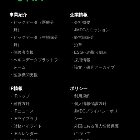
事業紹介
企業情報
・ビッグデータ（医療分
・会社概要
野）
・JMDCのミッション
・ビッグデータ（生損保分
・経営陣紹介
野）
・沿革
・保険者支援
・ESGへの取り組み
・ヘルスデータプラットフ
・採用情報
ォーム
・論文・研究アーカイブ
・医療機関支援
IR情報
ポリシー
・IRトップ
・利用規約
・経営方針
・個人情報保護方針
・IRニュース
・JMDCプライバシーポリ
・IRライブラリ
シー
・財務ハイライト
・外国にある個人情報保護
・IRカレンダー
について