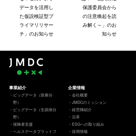
データを活用し
保護委員会から
た仮説検証型プ
の注意喚起を読
ライマリリサー
み解く～」のお
チ」のお知らせ
知らせ
事業紹介
企業情報
・ビッグデータ（医療分
・会社概要
野）
・JMDCのミッション
・ビッグデータ（生損保分
・経営陣紹介
野）
・沿革
・保険者支援
・ESGへの取り組み
・ヘルスデータプラットフ
・採用情報