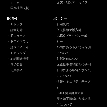
ォーム
・論文・研究アーカイブ
・医療機関支援
IR情報
ポリシー
・IRトップ
・利用規約
・経営方針
・個人情報保護方針
・IRニュース
・JMDCプライバシーポリ
・IRライブラリ
シー
・財務ハイライト
・外国にある個人情報保護
・IRカレンダー
について
・株式関連情報
・外部送信について
・電子公告
・医療従事者等情報の共同
・免責事項
利用による取得及び取扱
いについて
・情報セキュリティ基本方
針
・JMDC健康経営宣言
・匿名加工情報の作成と提
供について