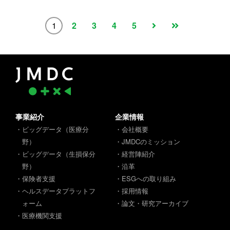
1
2
3
4
5
事業紹介
企業情報
・ビッグデータ（医療分
・会社概要
野）
・JMDCのミッション
・ビッグデータ（生損保分
・経営陣紹介
野）
・沿革
・保険者支援
・ESGへの取り組み
・ヘルスデータプラットフ
・採用情報
ォーム
・論文・研究アーカイブ
・医療機関支援