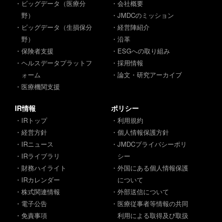
・ビッグデータ（医療分
・会社概要
野）
・JMDCのミッション
・ビッグデータ（生損保分
・経営陣紹介
野）
・沿革
・保険者支援
・ESGへの取り組み
・ヘルスデータプラットフ
・採用情報
ォーム
・論文・研究アーカイブ
・医療機関支援
IR情報
ポリシー
・IRトップ
・利用規約
・経営方針
・個人情報保護方針
・IRニュース
・JMDCプライバシーポリ
・IRライブラリ
シー
・財務ハイライト
・外国にある個人情報保護
・IRカレンダー
について
・株式関連情報
・外部送信について
・電子公告
・医療従事者等情報の共同
・免責事項
利用による取得及び取扱