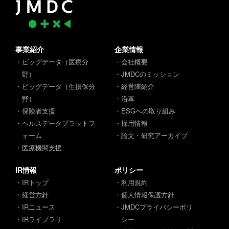
事業紹介
企業情報
・ビッグデータ（医療分
・会社概要
野）
・JMDCのミッション
・ビッグデータ（生損保分
・経営陣紹介
野）
・沿革
・保険者支援
・ESGへの取り組み
・ヘルスデータプラットフ
・採用情報
ォーム
・論文・研究アーカイブ
・医療機関支援
IR情報
ポリシー
・IRトップ
・利用規約
・経営方針
・個人情報保護方針
・IRニュース
・JMDCプライバシーポリ
・IRライブラリ
シー