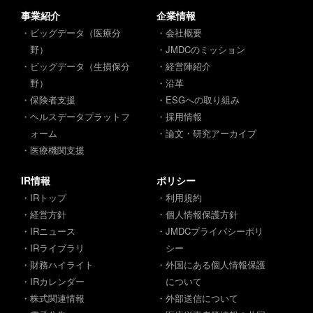
事業紹介
企業情報
・ビッグデータ（医療分
・会社概要
野）
・JMDCのミッション
・ビッグデータ（生損保分
・経営陣紹介
野）
・沿革
・保険者支援
・ESGへの取り組み
・ヘルスデータプラットフ
・採用情報
ォーム
・論文・研究アーカイブ
・医療機関支援
IR情報
ポリシー
・IRトップ
・利用規約
・経営方針
・個人情報保護方針
・IRニュース
・JMDCプライバシーポリ
・IRライブラリ
シー
・財務ハイライト
・外国にある個人情報保護
・IRカレンダー
について
・株式関連情報
・外部送信について