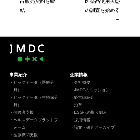
占販売契約を締
医薬品使用実態
結
の調査を始める
～
事業紹介
企業情報
・ビッグデータ（医療分
・会社概要
野）
・JMDCのミッション
・ビッグデータ（生損保分
・経営陣紹介
野）
・沿革
・保険者支援
・ESGへの取り組み
・ヘルスデータプラットフ
・採用情報
ォーム
・論文・研究アーカイブ
・医療機関支援