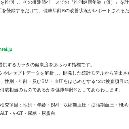
を推測し、その推測値ベースでの『推測健康年齢（仮）』を計
体重・血圧を登録するだけで、健康年齢®の改善状況がレポートさ
rei.jp
が提供するカラダの健康度をあらわす指標です。
ータやレセプトデータを解析し、開発した統計モデルから算出さ
、性別・年齢・及びBMI・血圧をはじめとする12の検査項目
何歳相当のものであるかを健康年齢®としてあらわします。
査項目：性別・年齢・BMI・収縮期血圧・拡張期血圧・HbA1
ALT・γ-GT・尿糖・尿蛋白