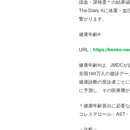
採血・尿検査＊の結果値
The Diary ®に
繋がります。
健康年齢®
URL：
https://kenko-nen
健康年齢®は、JMDC
全国160万人の健診デ
健康診断の受診者ごとに
に予測し、その医療費が
＊健康年齢算出に必要な検
コレステロール・AST・
＜注釈＞