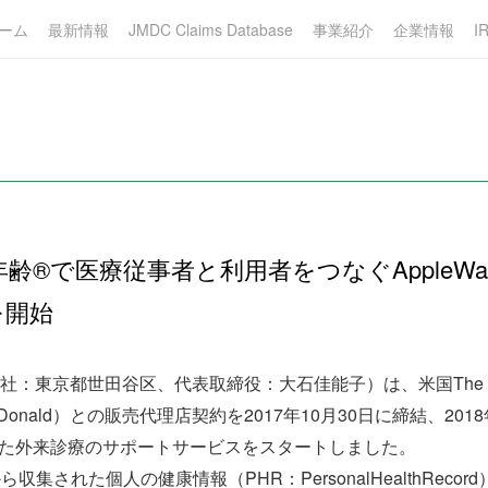
ーム
最新情報
JMDC Claims Database
事業紹介
企業情報
I
×健康年齢®で医療従事者と利用者をつなぐApple
を開始
東京都世田谷区、代表取締役：大石佳能子）は、米国The Diary
MacDonald）との販売代理店契約を2017年10月30日に締結、
 を使用した外来診療のサポートサービスをスタートしました。
honeから収集された個人の健康情報（PHR：PersonalHealthRec