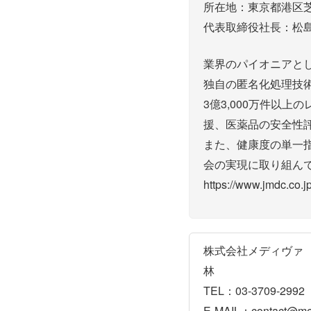
所在地：東京都港区
代表取締役社長：松
業界のパイオニアとし
独自の匿名化処理技
3億3,000万件以
援、医薬品の安全性
また、健康度の単一指
会の実現に取り組ん
https://www.jmdc.co.j
株式会社メディヴァ
林
TEL：03-3709-2992
E-MAIL：contact@med