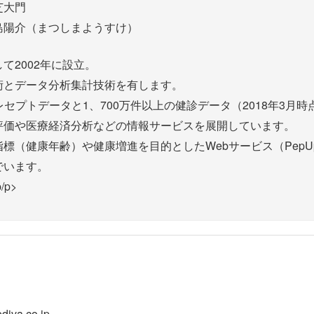
芝大門
島陽介（まつしまようすけ）
て2002年に設立。
術とデータ分析集計技術を有します。
上のレセプトデータと1、700万件以上の健診データ（2018年3
評価や医療経済分析などの情報サービスを展開しています。
標（健康年齢）や健康増進を目的としたWebサービス（Pep
でいます。
p/p>
iva.co.jp