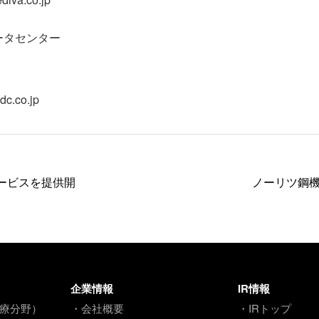
ータセンター
c.co.jp
ービスを提供開
ノーリツ鋼
企業情報
IR情報
療分野）
・会社概要
・IRトップ