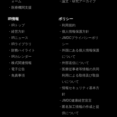
ォーム
・論文・研究アーカイブ
・医療機関支援
IR情報
ポリシー
・IRトップ
・利用規約
・経営方針
・個人情報保護方針
・IRニュース
・JMDCプライバシーポリ
・IRライブラリ
シー
・財務ハイライト
・外国にある個人情報保護
・IRカレンダー
について
・株式関連情報
・外部送信について
・電子公告
・医療従事者等情報の共同
・免責事項
利用による取得及び取扱
いについて
・情報セキュリティ基本方
針
・JMDC健康経営宣言
・匿名加工情報の作成と提
供について