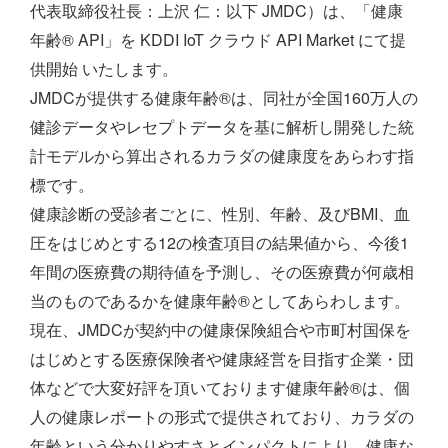
代表取締役社長：上沢 仁：以下 JMDC）は、「健康
年齢® API」を KDDI IoT クラウド API Market にて提
供開始 いたします。
JMDCが提供する健康年齢®は、同社が全国160万人の
健診データやレセプトデータを基に解析し開発した統
計モデルから算出されるカラダの健康度をあらわす指
標です。
健康診断の受診者ごとに、性別、年齢、及びBMI、血
圧をはじめとする12の検査項目の結果値から、今後1
年間の医療費の期待値を予測し、その医療費が何歳相
当のものであるかを健康年齢®としてあらわします。
現在、JMDCが契約中の健康保険組合や市町村国保を
はじめとする医療保険者や健康経営を目指す企業・団
体などで大変好評を頂いております健康年齢®は、個
人の健康レポートの形式で提供されており、カラダの
年齢という分かりやすさとインパクトにより、健康な