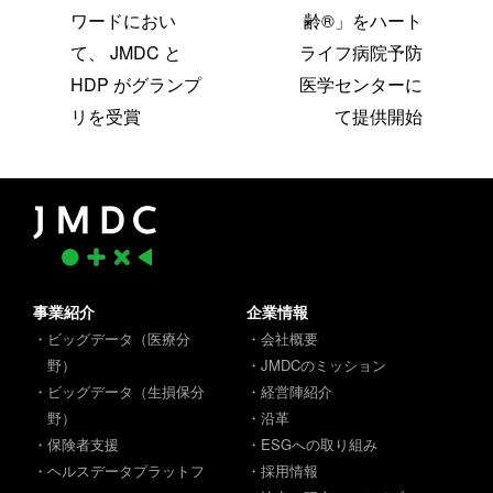
ワードにおい
齢®」をハート
て、 JMDC と
ライフ病院予防
HDP がグランプ
医学センターに
リを受賞
て提供開始
事業紹介
企業情報
・ビッグデータ（医療分
・会社概要
野）
・JMDCのミッション
・ビッグデータ（生損保分
・経営陣紹介
野）
・沿革
・保険者支援
・ESGへの取り組み
・ヘルスデータプラットフ
・採用情報