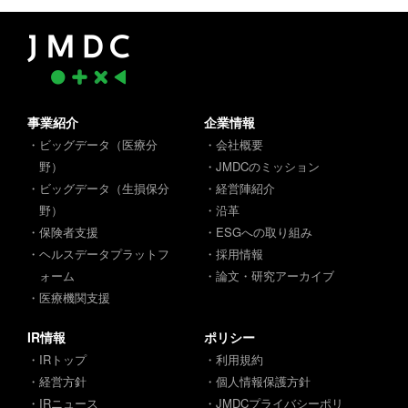
事業紹介
企業情報
・ビッグデータ（医療分
・会社概要
野）
・JMDCのミッション
・ビッグデータ（生損保分
・経営陣紹介
野）
・沿革
・保険者支援
・ESGへの取り組み
・ヘルスデータプラットフ
・採用情報
ォーム
・論文・研究アーカイブ
・医療機関支援
IR情報
ポリシー
・IRトップ
・利用規約
・経営方針
・個人情報保護方針
・IRニュース
・JMDCプライバシーポリ