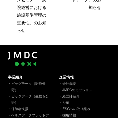
院経営における
知らせ
施設基準管理の
重要性」のお知
らせ
事業紹介
企業情報
・ビッグデータ（医療分
・会社概要
野）
・JMDCのミッション
・ビッグデータ（生損保分
・経営陣紹介
野）
・沿革
・保険者支援
・ESGへの取り組み
・ヘルスデータプラットフ
・採用情報