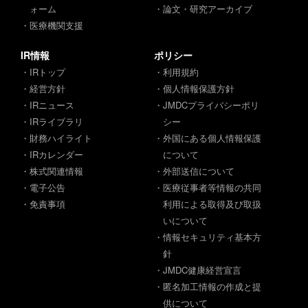
ォーム
・論文・研究アーカイブ
・医療機関支援
IR情報
ポリシー
・IRトップ
・利用規約
・経営方針
・個人情報保護方針
・IRニュース
・JMDCプライバシーポリ
・IRライブラリ
シー
・財務ハイライト
・外国にある個人情報保護
・IRカレンダー
について
・株式関連情報
・外部送信について
・電子公告
・医療従事者等情報の共同
・免責事項
利用による取得及び取扱
いについて
・情報セキュリティ基本方
針
・JMDC健康経営宣言
・匿名加工情報の作成と提
供について