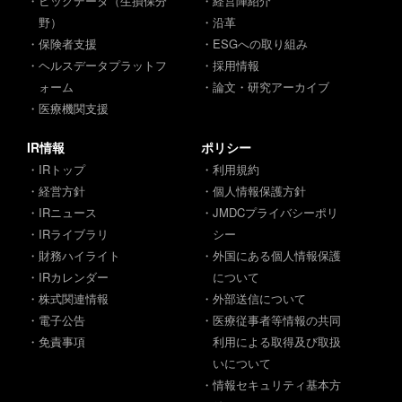
・ビッグデータ（生損保分
・経営陣紹介
野）
・沿革
・保険者支援
・ESGへの取り組み
・ヘルスデータプラットフ
・採用情報
ォーム
・論文・研究アーカイブ
・医療機関支援
IR情報
ポリシー
・IRトップ
・利用規約
・経営方針
・個人情報保護方針
・IRニュース
・JMDCプライバシーポリ
・IRライブラリ
シー
・財務ハイライト
・外国にある個人情報保護
・IRカレンダー
について
・株式関連情報
・外部送信について
・電子公告
・医療従事者等情報の共同
・免責事項
利用による取得及び取扱
いについて
・情報セキュリティ基本方