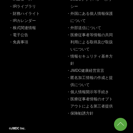
・IRライブラリ
シー
・財務ハイライト
・外国にある個人情報保護
・IRカレンダー
について
・株式関連情報
・外部送信について
・電子公告
・医療従事者等情報の共同
・免責事項
利用による取得及び取扱
いについて
・情報セキュリティ基本方
針
・JMDC健康経営宣言
・匿名加工情報の作成と提
供について
・個人情報開示等手続き
・医療従事者情報のオプト
アウトによる第三者提供
・保険勧誘方針
©JMDC Inc.