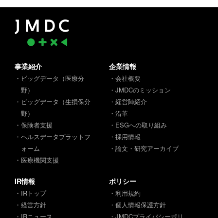
事業紹介
企業情報
・ビッグデータ（医療分
・会社概要
野）
・JMDCのミッション
・ビッグデータ（生損保分
・経営陣紹介
野）
・沿革
・保険者支援
・ESGへの取り組み
・ヘルスデータプラットフ
・採用情報
ォーム
・論文・研究アーカイブ
・医療機関支援
IR情報
ポリシー
・IRトップ
・利用規約
・経営方針
・個人情報保護方針
・IRニュース
・JMDCプライバシーポリ