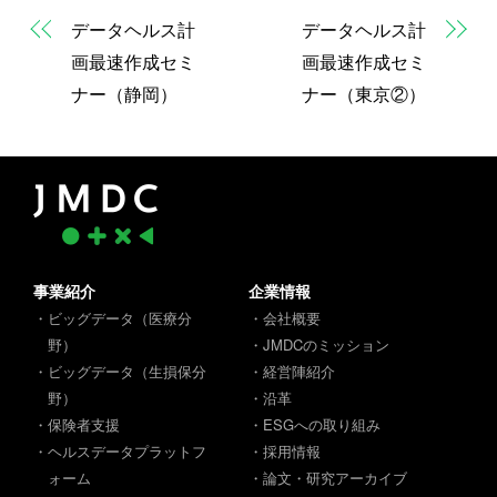
データヘルス計
データヘルス計
画最速作成セミ
画最速作成セミ
ナー（静岡）
ナー（東京②）
事業紹介
企業情報
・ビッグデータ（医療分
・会社概要
野）
・JMDCのミッション
・ビッグデータ（生損保分
・経営陣紹介
野）
・沿革
・保険者支援
・ESGへの取り組み
・ヘルスデータプラットフ
・採用情報
ォーム
・論文・研究アーカイブ