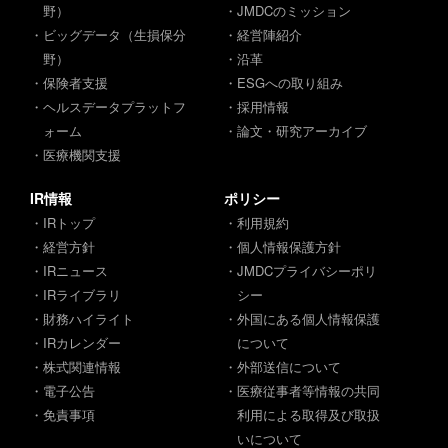
野）
・JMDCのミッション
・ビッグデータ（生損保分
・経営陣紹介
野）
・沿革
・保険者支援
・ESGへの取り組み
・ヘルスデータプラットフ
・採用情報
ォーム
・論文・研究アーカイブ
・医療機関支援
IR情報
ポリシー
・IRトップ
・利用規約
・経営方針
・個人情報保護方針
・IRニュース
・JMDCプライバシーポリ
・IRライブラリ
シー
・財務ハイライト
・外国にある個人情報保護
・IRカレンダー
について
・株式関連情報
・外部送信について
・電子公告
・医療従事者等情報の共同
・免責事項
利用による取得及び取扱
いについて