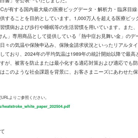
白書」を公表
いたしました。
DCが有する国内最大級の医療ビッグデータ・解析力・臨床目
供することを目的としています。1,000万人を超える医療ビ
習慣病および歩行や睡眠等の生活習慣を用いています。また、キ
yほけん」専用商品として提供している「熱中症お見舞い金」の
日々の気温や保険申込み、保険金請求状況といったリアルタイ
しており、2024年の平均気温は1989年の統計開始以降で最
すが、被害を防止または最小化する適応対策および適応でも防
はこのような社会課題を背景に、お客さまニーズにあわせた保
記URLよりご参照ください。
s/heatstroke_white_paper_202504.pdf
て