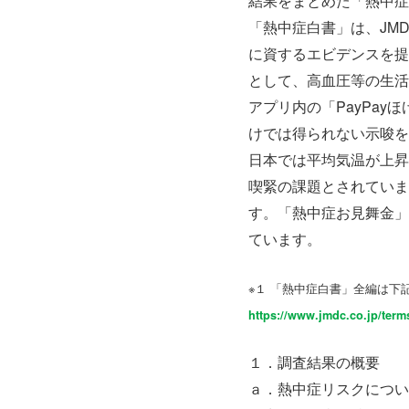
結果をまとめた「熱中症
「熱中症白書」は、JM
に資するエビデンスを提
として、高血圧等の生活
アプリ内の「PayPa
けでは得られない示唆を
日本では平均気温が上昇
喫緊の課題とされていま
す。「熱中症お見舞金」
ています。
※１ 「熱中症白書」全編は下
https://www.jmdc.co.jp/term
１．調査結果の概要
ａ．熱中症リスクについ