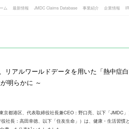
ーム
最新情報
JMDC Claims Database
事業紹介
企業情報
I
命、リアルワールドデータを用いた「熱中症白
が明らかに ～
：東京都港区、代表取締役社長兼CEO：野口亮、以下「JMDC
行役社長：高田幸徳、以下「住友生命」）は、健康・生活習慣
※１