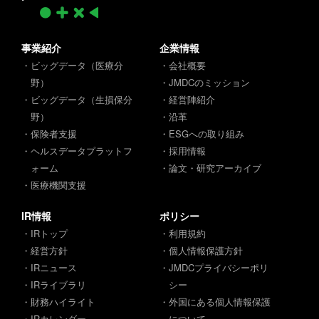
事業紹介
企業情報
・ビッグデータ（医療分
・会社概要
野）
・JMDCのミッション
・ビッグデータ（生損保分
・経営陣紹介
野）
・沿革
・保険者支援
・ESGへの取り組み
・ヘルスデータプラットフ
・採用情報
ォーム
・論文・研究アーカイブ
・医療機関支援
IR情報
ポリシー
・IRトップ
・利用規約
・経営方針
・個人情報保護方針
・IRニュース
・JMDCプライバシーポリ
・IRライブラリ
シー
・財務ハイライト
・外国にある個人情報保護
・IRカレンダー
について