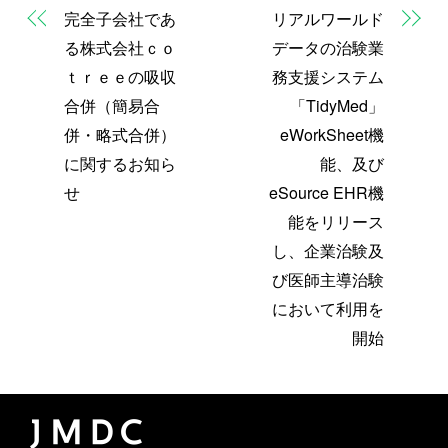
完全子会社であ
リアルワールド
る株式会社ｃｏ
データの治験業
ｔｒｅｅの吸収
務支援システム
合併（簡易合
「TidyMed」
併・略式合併）
eWorkSheet機
に関するお知ら
能、及び
せ
eSource EHR機
能をリリース
し、企業治験及
び医師主導治験
において利用を
開始