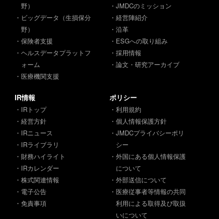
野）
・JMDCのミッション
・ビッグデータ（生損保分
・経営陣紹介
野）
・沿革
・保険者支援
・ESGへの取り組み
・ヘルスデータプラットフ
・採用情報
ォーム
・論文・研究アーカイブ
・医療機関支援
IR情報
ポリシー
・IRトップ
・利用規約
・経営方針
・個人情報保護方針
・IRニュース
・JMDCプライバシーポリ
・IRライブラリ
シー
・財務ハイライト
・外国にある個人情報保護
・IRカレンダー
について
・株式関連情報
・外部送信について
・電子公告
・医療従事者等情報の共同
・免責事項
利用による取得及び取扱
いについて