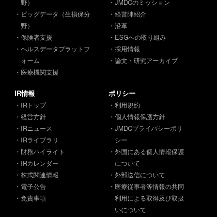
野）
・JMDCのミッション
・ビッグデータ（生損保分
・経営陣紹介
野）
・沿革
・保険者支援
・ESGへの取り組み
・ヘルスデータプラットフ
・採用情報
ォーム
・論文・研究アーカイブ
・医療機関支援
IR情報
ポリシー
・IRトップ
・利用規約
・経営方針
・個人情報保護方針
・IRニュース
・JMDCプライバシーポリ
・IRライブラリ
シー
・財務ハイライト
・外国にある個人情報保護
・IRカレンダー
について
・株式関連情報
・外部送信について
・電子公告
・医療従事者等情報の共同
・免責事項
利用による取得及び取扱
いについて