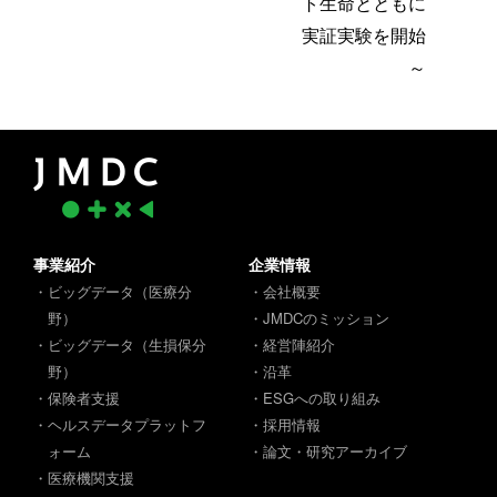
ト生命とともに
実証実験を開始
～
事業紹介
企業情報
・ビッグデータ（医療分
・会社概要
野）
・JMDCのミッション
・ビッグデータ（生損保分
・経営陣紹介
野）
・沿革
・保険者支援
・ESGへの取り組み
・ヘルスデータプラットフ
・採用情報
ォーム
・論文・研究アーカイブ
・医療機関支援