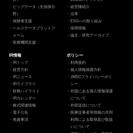
・ビッグデータ（生損保分
・経営陣紹介
野）
・沿革
・保険者支援
・ESGへの取り組み
・ヘルスデータプラットフ
・採用情報
ォーム
・論文・研究アーカイブ
・医療機関支援
IR情報
ポリシー
・IRトップ
・利用規約
・経営方針
・個人情報保護方針
・IRニュース
・JMDCプライバシーポリ
・IRライブラリ
シー
・財務ハイライト
・外国にある個人情報保護
・IRカレンダー
について
・株式関連情報
・外部送信について
・電子公告
・医療従事者等情報の共同
・免責事項
利用による取得及び取扱
いについて