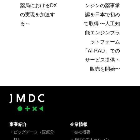
薬局におけるDX
ンジンの薬事承
の実現を加速す
認を日本で初め
る～
て取得 〜人工知
能エンジンプラ
ットフォーム
「AI-RAD」での
サービス提供・
販売を開始〜
事業紹介
企業情報
・ビッグデータ（医療分
・会社概要
野）
・JMDCのミッション