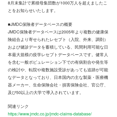
8月末集計で累積母集団数が1000万人を超えましたこ
とをお知らせいたします。
■JMDC保険者データベースの概要
JMDC保険者データベースは2005年より複数の健康保
険組合より寄せられたレセプト（入院、外来、調剤）
および健診データを蓄積している、民間利用可能な日
本最大規模の疫学レセプトデータベースです。健常人
を含む一般ポピュレーション下での有病割合や発生等
の検討や、転院や複数施設受診があっても追跡が可能
なデータとなっており、日本国内の主な製薬・医療機
器メーカー、生命保険会社・損害保険会社、官公庁、
及び50以上の大学で導入されています。
関連リンク
https://www.jmdc.co.jp/jmdc-claims-database/