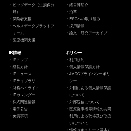
・ビッグデータ（生損保分
・経営陣紹介
野）
・沿革
・保険者支援
・ESGへの取り組み
・ヘルスデータプラットフ
・採用情報
ォーム
・論文・研究アーカイブ
・医療機関支援
IR情報
ポリシー
・IRトップ
・利用規約
・経営方針
・個人情報保護方針
・IRニュース
・JMDCプライバシーポリ
・IRライブラリ
シー
・財務ハイライト
・外国にある個人情報保護
・IRカレンダー
について
・株式関連情報
・外部送信について
・電子公告
・医療従事者等情報の共同
・免責事項
利用による取得及び取扱
いについて
・情報セキュリティ基本方