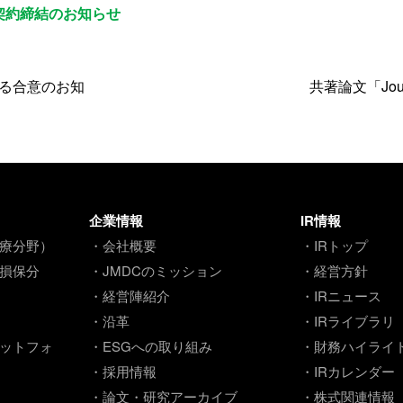
の投資契約締結のお知らせ
る合意のお知
共著論文「Journa
企業情報
IR情報
療分野）
・会社概要
・IRトップ
損保分
・JMDCのミッション
・経営方針
・経営陣紹介
・IRニュース
・沿革
・IRライブラリ
ットフォ
・ESGへの取り組み
・財務ハイライ
・採用情報
・IRカレンダー
・論文・研究アーカイブ
・株式関連情報