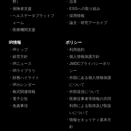
野）
・沿革
・保険者支援
・ESGへの取り組み
・ヘルスデータプラットフ
・採用情報
ォーム
・論文・研究アーカイブ
・医療機関支援
IR情報
ポリシー
・IRトップ
・利用規約
・経営方針
・個人情報保護方針
・IRニュース
・JMDCプライバシーポリ
・IRライブラリ
シー
・財務ハイライト
・外国にある個人情報保護
・IRカレンダー
について
・株式関連情報
・外部送信について
・電子公告
・医療従事者等情報の共同
・免責事項
利用による取得及び取扱
いについて
・情報セキュリティ基本方
針