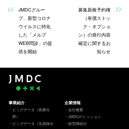
JMDCグルー
募集新株予約権
プ、新型コロナ
（有償ストッ
ウイルスに特化
ク・オプショ
した「メルプ
ン）の発行内容
WEB問診」の提
確定に関するお
供を開始
知らせ
事業紹介
企業情報
・ビッグデータ（医療分
・会社概要
野）
・JMDCのミッション
・ビッグデータ（生損保分
・経営陣紹介