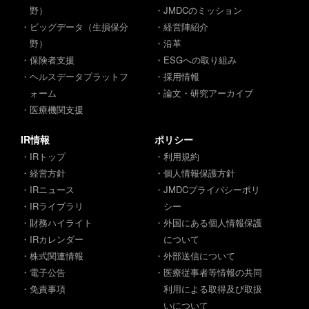
野）
・JMDCのミッション
・ビッグデータ（生損保分
・経営陣紹介
野）
・沿革
・保険者支援
・ESGへの取り組み
・ヘルスデータプラットフ
・採用情報
ォーム
・論文・研究アーカイブ
・医療機関支援
IR情報
ポリシー
・IRトップ
・利用規約
・経営方針
・個人情報保護方針
・IRニュース
・JMDCプライバシーポリ
・IRライブラリ
シー
・財務ハイライト
・外国にある個人情報保護
・IRカレンダー
について
・株式関連情報
・外部送信について
・電子公告
・医療従事者等情報の共同
・免責事項
利用による取得及び取扱
いについて