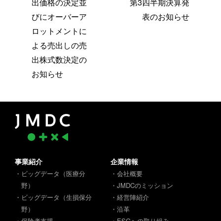
出価格の決定並
第3四半期決算発
びにオーバーア
表のお知らせ
ロットメントに
よる売出しの売
出株式数決定の
お知らせ
事業紹介
企業情報
・ビッグデータ（医療分
・会社概要
野）
・JMDCのミッション
・ビッグデータ（生損保分
・経営陣紹介
野）
・沿革
・保険者支援
・ESGへの取り組み