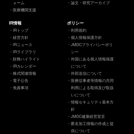
ォーム
・論文・研究アーカイブ
・医療機関支援
IR情報
ポリシー
・IRトップ
・利用規約
・経営方針
・個人情報保護方針
・IRニュース
・JMDCプライバシーポリ
・IRライブラリ
シー
・財務ハイライト
・外国にある個人情報保護
・IRカレンダー
について
・株式関連情報
・外部送信について
・電子公告
・医療従事者等情報の共同
・免責事項
利用による取得及び取扱
いについて
・情報セキュリティ基本方
針
・JMDC健康経営宣言
・匿名加工情報の作成と提
供について