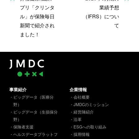
プリ「クリンタ
業績予想
ル」が保険毎日
（IFRS）につい
新聞で紹介され
て
ました！
事業紹介
企業情報
・ビッグデータ（医療分
・会社概要
野）
・JMDCのミッション
・ビッグデータ（生損保分
・経営陣紹介
野）
・沿革
・保険者支援
・ESGへの取り組み
・ヘルスデータプラットフ
・採用情報