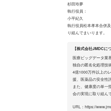
杉田玲夢
執行役員：
小平紀久
執行役員松本孝本合併及
り組んでまいります。
【株式会社JMDCに
医療ビッグデータ業界
独自の匿名化処理技
4億1000万件以上
援、医薬品の安全性
また、健康度の単一指
会の実現に取り組ん
URL：https://www.jmd