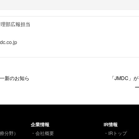
管理部広報担当
c.co.jp
ク一新のお知ら
「JMDC」
企業情報
IR情報
療分野）
・会社概要
・IRトップ