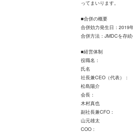
ってまいります。
■合併の概要
合併効力発生日：2019年
合併方法：JMDCを存
■経営体制
役職名：
氏名
社長兼CEO（代表）：
松島陽介
会長：
木村真也
副社長兼CFO：
山元雄太
COO：