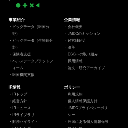
事業紹介
企業情報
・ビッグデータ（医療分
・会社概要
野）
・JMDCのミッション
・ビッグデータ（生損保分
・経営陣紹介
野）
・沿革
・保険者支援
・ESGへの取り組み
・ヘルスデータプラットフ
・採用情報
ォーム
・論文・研究アーカイブ
・医療機関支援
IR情報
ポリシー
・IRトップ
・利用規約
・経営方針
・個人情報保護方針
・IRニュース
・JMDCプライバシーポリ
・IRライブラリ
シー
・財務ハイライト
・外国にある個人情報保護